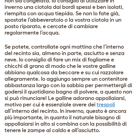
non sia congelata. Io consiglio di utilizzare in
inverno una ciotola dai bordi spessi e ben isolati,
riempita con acqua tiepida. Se non lo fate già,
spostate l’abbeveratoio o la vostra ciotola in un
posto riparato, e cercate di cambiare
regolarmente l’acqua.
Se potete, controllate ogni mattina che l’interno
del recinto sia, almeno in parte, asciutto e senza
neve. Io consiglio di fare un mix di fogliame e
chicchi di grano di modo che le vostre galline
abbiano qualcosa da beccare e su cui razzolare
allegramente. Io aggiungo sempre un contenitore
abbastanza largo con la sabbia per permettergli di
godersi il quotidiano bagno di polvere, a questo non
si può rinunciare! Le galline adorano appollaiarsi,
motivo per cui è essenziale avere dei
trespoli
all’interno del recinto. In inverno, questo è ancora
più importante, in quanto il naturale bisogno di
appollaiarsi in alto si combina con la possibilità di
tenere le zampe al caldo e all’asciutto.