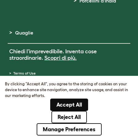
Porcellini d'India
Quaglie
Chiedi l'imprevedibile. Inventa cose
straordinarie.
Scopri di più.
Terms of Use
Cookie & Privacy Policy
By clicking "Accept All", you agree to the storing of cookies on your
Cookie Settings
device to enhance site navigation, analyze site usage, and assist in
Sitemap
our marketing efforts.
Partita IVA: IT00205609993
Accept All
Numero di registrazione della società:
05028498
Reject All
© Omlet 2026
Manage Preferences