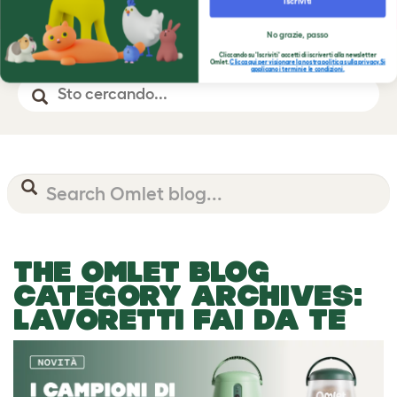
10% di sconto
-10% sul primo ordine
sul tuo primo ordine iscrivendoti alla
nostra newsletter
Iscriviti
No grazie, passo
Cliccando su 'Iscriviti' accetti di iscriverti alla newsletter
Omlet.
Clicca qui per visionare la nostra politica sulla privacy.Si
applicano i termini e le condizioni.
THE OMLET BLOG
CATEGORY ARCHIVES:
LAVORETTI FAI DA TE