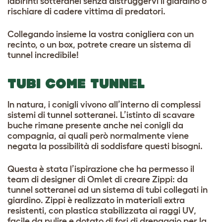
labirinti sotteranei senza distruggervi il giardino o
rischiare di cadere vittima di predatori.
Collegando insieme la vostra conigliera con un
recinto, o un box, potrete creare un sistema di
tunnel incredibile!
TUBI COME TUNNEL
In natura, i conigli vivono all’interno di complessi
sistemi di tunnel sotteranei. L’istinto di scavare
buche rimane presente anche nei conigli da
compagnia, ai quali però normalmente viene
negata la possibilità di soddisfare questi bisogni.
Questa è stata l’ispirazione che ha permesso il
team di designer di Omlet di creare Zippi: da
tunnel sotteranei ad un sistema di tubi collegati in
giardino. Zippi è realizzato in materiali extra
resistenti, con plastica stabilizzata ai raggi UV,
facile da pulire e dotato di fori di drenaggio per la