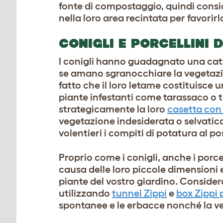
fonte di compostaggio, quindi consider
nella loro area recintata per favorirl
CONIGLI E PORCELLINI 
I conigli hanno guadagnato una catt
se amano sgranocchiare la vegetazione
fatto che il loro letame costituisce u
piante infestanti come tarassaco o tr
strategicamente la loro
casetta con
vegetazione indesiderata o selvatica 
volentieri i compiti di potatura al po
Proprio come i conigli, anche i porce
causa delle loro piccole dimensioni e
piante del vostro giardino. Considera
utilizzando
tunnel Zippi
e
box Zippi 
spontanee e le erbacce nonché la ve