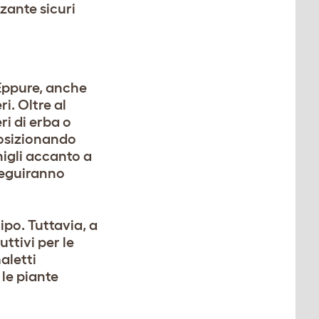
zzante sicuri
 Eppure, anche
i. Oltre al
ri di erba o
 posizionando
nigli accanto a
eseguiranno
ipo. Tuttavia, a
ttivi per le
aletti
 le piante