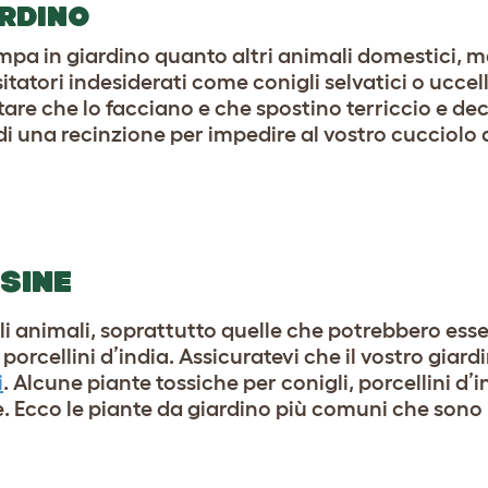
ARDINO
ampa in giardino quanto altri animali domestici, 
atori indesiderati come conigli selvatici o uccelli
tare che lo facciano e che spostino terriccio e de
di una recinzione per impedire al vostro cucciolo d
SINE
li animali, soprattutto quelle che potrebbero esse
e porcellini d’india. Assicuratevi che il vostro gia
i
. Alcune piante tossiche per conigli, porcellini d’i
e. Ecco le piante da giardino più comuni che sono 