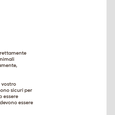
orrettamente
animali
tamente,
l vostro
sono sicuri per
o essere
n devono essere