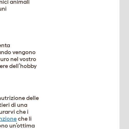
mici animali
uni
tenta
quando vengono
curo nel vostro
dere dell’hobby
nutrizione delle
tieri di una
urarvi che i
inzione
che li
cono un’ottima