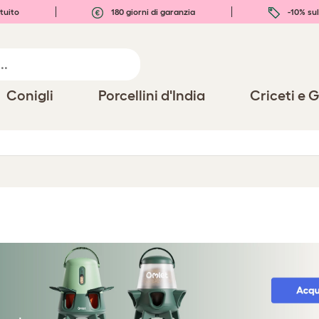
tuito
180 giorni di garanzia
-10% sul
Conigli
Porcellini d'India
Criceti e G