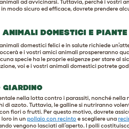
 animali ad avvicinarsi. Tuttavia, perché i vostri a
 in modo sicuro ed efficace, dovrete prendere alc
 ANIMALI DOMESTICI E PIANTE
animali domestici felici e in salute richiede un’at
sboccerà e i vostri amici animali prospereranno 
scuna specie ha le proprie esigenze per stare al si
zione, voi e i vostri animali domestici potrete go
O GIARDINO
tale nella lotta contro i parassiti, nonché nella 
i di azoto. Tuttavia, le galline si nutriranno volen
con fiori o frutti. Per questo motivo, dovrete assic
 loro in un
pollaio con recinto
e scegliere una
rec
ndo vengono lasciati all’aperto. I polli costituis