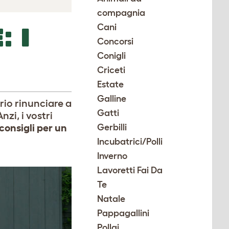
compagnia
Cani
: I
Concorsi
Conigli
Criceti
Estate
Galline
io rinunciare a
Gatti
nzi, i vostri
consigli per un
Gerbilli
Incubatrici/Polli
Inverno
Lavoretti Fai Da
Te
Natale
Pappagallini
Pollai