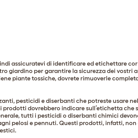
indi assicuratevi di identificare ed etichettare c
stro giardino per garantire la sicurezza dei vostri 
ntiene piante tossiche, dovrete rimuoverle comple
zzanti, pesticidi e diserbanti che potreste usare ne
ti prodotti dovrebbero indicare sull’etichetta che 
rale, tutti i pesticidi o diserbanti chimici devon
agni pelosi e pennuti. Questi prodotti, infatti, no
estici.