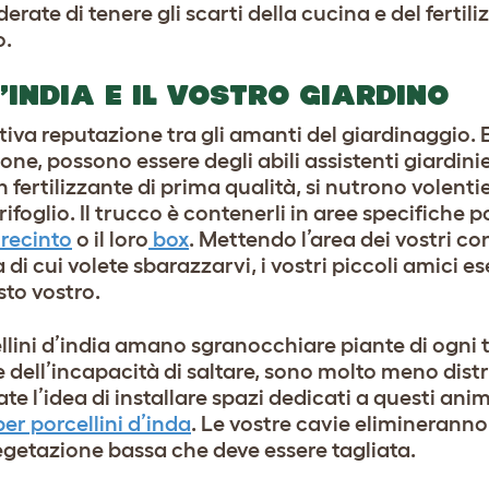
ate di tenere gli scarti della cucina e del fertili
o.
D’INDIA E IL VOSTRO GIARDINO
iva reputazione tra gli amanti del giardinaggio.
, possono essere degli abili assistenti giardinier
n fertilizzante di prima qualità, si nutrono volentie
ifoglio. Il trucco è contenerli in aree specifiche
 recinto
o il loro
box
. Mettendo l’area dei vostri co
di cui volete sbarazzarvi, i vostri piccoli amici 
sto vostro.
llini d’india amano sgranocchiare piante di ogni t
 dell’incapacità di saltare, sono molto meno distru
te l’idea di installare spazi dedicati a questi anim
per porcellini d’inda
. Le vostre cavie elimineranno
getazione bassa che deve essere tagliata.