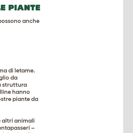
LE PIANTE
a possono anche
rma di letame.
glio da
 struttura
alline hanno
vostre piante da
 altri animali
ventapasseri –