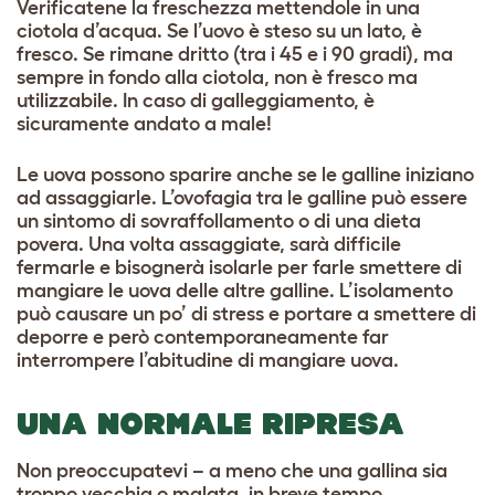
Verificatene la freschezza mettendole in una
ciotola d’acqua. Se l’uovo è steso su un lato, è
fresco. Se rimane dritto (tra i 45 e i 90 gradi), ma
sempre in fondo alla ciotola, non è fresco ma
utilizzabile. In caso di galleggiamento, è
sicuramente andato a male!
Le uova possono sparire anche se le galline iniziano
ad assaggiarle. L’ovofagia tra le galline può essere
un sintomo di sovraffollamento o di una dieta
povera. Una volta assaggiate, sarà difficile
fermarle e bisognerà isolarle per farle smettere di
mangiare le uova delle altre galline. L’isolamento
può causare un po’ di stress e portare a smettere di
deporre e però contemporaneamente far
interrompere l’abitudine di mangiare uova.
UNA NORMALE RIPRESA
Non preoccupatevi – a meno che una gallina sia
troppo vecchia o malata, in breve tempo