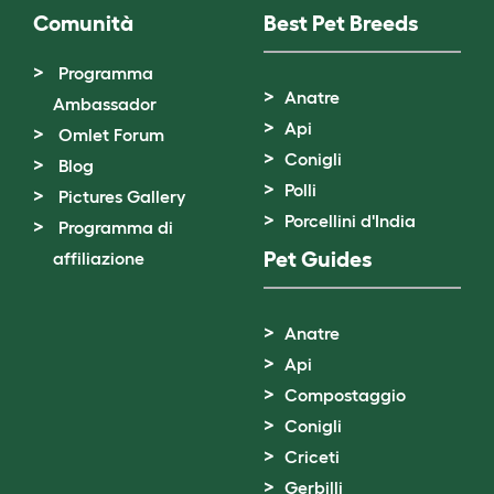
Comunità
Best Pet Breeds
Programma
Anatre
Ambassador
Api
Omlet Forum
Conigli
Blog
Polli
Pictures Gallery
Porcellini d'India
Programma di
Pet Guides
affiliazione
Anatre
Api
Compostaggio
Conigli
Criceti
Gerbilli