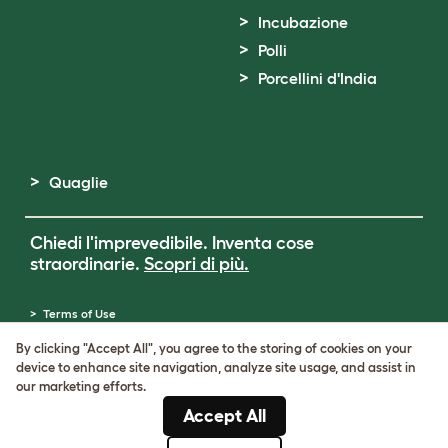
Incubazione
Polli
Porcellini d'India
Quaglie
Chiedi l'imprevedibile. Inventa cose
straordinarie.
Scopri di più.
Terms of Use
Cookie & Privacy Policy
By clicking "Accept All", you agree to the storing of cookies on your
Cookie Settings
device to enhance site navigation, analyze site usage, and assist in
Sitemap
our marketing efforts.
Partita IVA: IT00205609993
Accept All
Numero di registrazione della società: