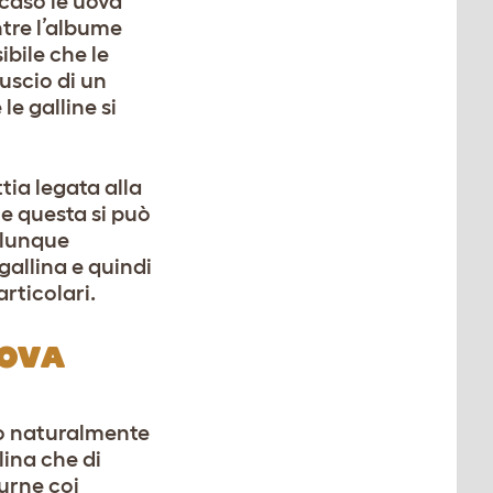
 caso le uova
ntre l’albume
ibile che le
uscio di un
 le galline si
tia legata alla
e questa si può
alunque
gallina e quindi
rticolari.
UOVA
o naturalmente
lina che di
durne coi