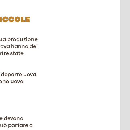
PICCOLE
 sua produzione
 uova hanno dei
ntre state
a deporre uova
cono uova
ne devono
può portare a