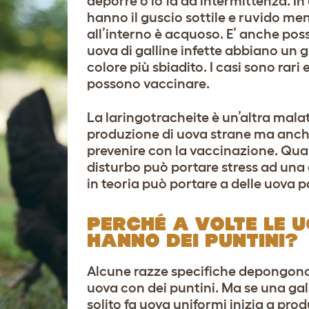
deporre o lo fa ad intermittenza. In
hanno il guscio sottile e ruvido me
all’interno è acquoso. E’ anche poss
uova di galline infette abbiano un g
colore più sbiadito. I casi sono rari e
possono vaccinare.
La laringotracheite è un’altra malat
produzione di uova strane ma anch
prevenire con la vaccinazione. Qu
disturbo può portare stress ad una 
in teoria può portare a delle uova pa
PERCHÉ A VOLTE LE 
HANNO DEI PUNTINI?
Alcune razze specifiche depongon
uova con dei puntini. Ma se una gal
solito fa uova uniformi inizia a pro