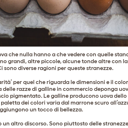
ova che nulla hanno a che vedere con quelle stan
o grandi, altre piccole, alcune tonde altre con 
Ci sono diverse ragioni per queste stranezze.
arità’ per quel che riguarda le dimensioni e il colo
 delle razze di galline in commercio deponga uo
scio pigmentato. Le galline producono uova dello 
a paletta dei colori varia dal marrone scuro all’az
aggiungono un tocco di bellezza.
un altro discorso. Sono piuttosto delle stranezze