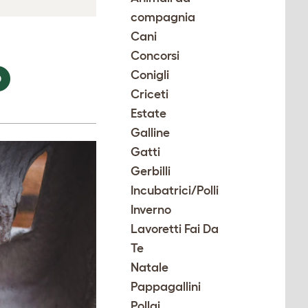
compagnia
Cani
Concorsi
O
Conigli
Criceti
Estate
Galline
Gatti
Gerbilli
Incubatrici/Polli
Inverno
Lavoretti Fai Da
Te
Natale
Pappagallini
Pollai