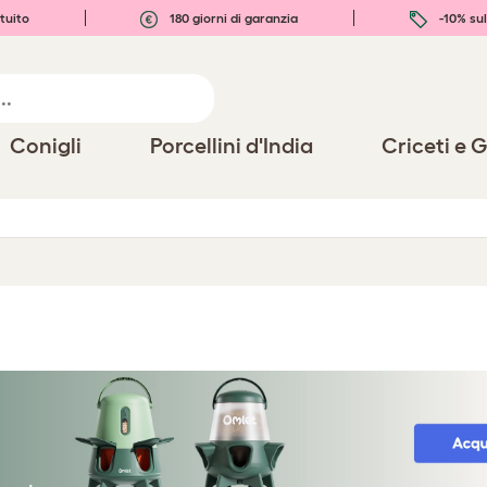
tuito
180 giorni di garanzia
-10% sul
Conigli
Porcellini d'India
Criceti e G