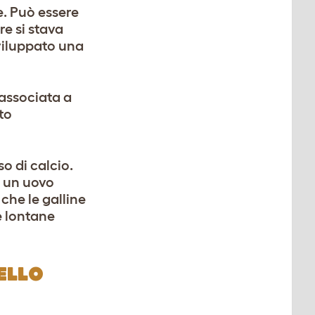
e. Può essere
e si stava
viluppato una
 associata a
to
so di calcio.
è un uovo
che le galline
e lontane
ELLO