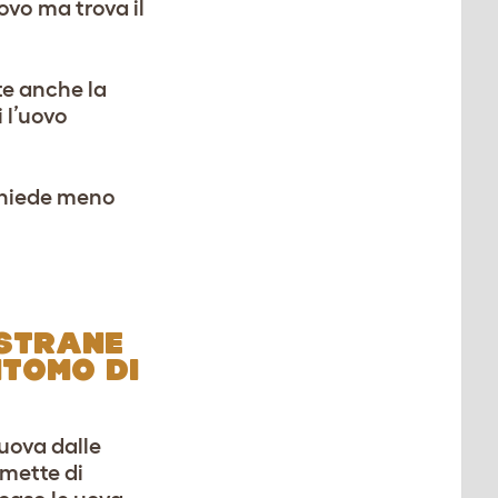
ovo ma trova il
te anche la
i l’uovo
ichiede meno
 STRANE
TOMO DI
uova dalle
smette di