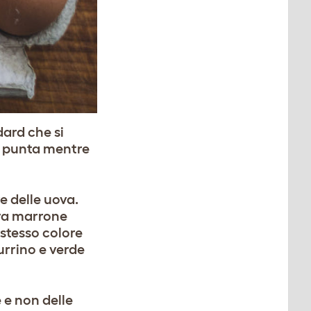
dard che si
la punta mentre
re delle uova.
va marrone
stesso colore
zurrino e verde
 e non delle