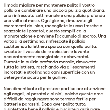
Il modo migliore per mantenere pulito il vostro
pollaio è combinare una piccola pulizia quotidiana,
una rinfrescata settimanale e una pulizia profonda
una volta al mese. Ogni giorno, rimuovete gli
escrementi dal nido, raccogliete le uova fresche e
spazzolate i posatoi, questo semplifica la
manutenzione e previene l’accumulo di sporco. Una
volta alla settimana, rinfrescate il pollaio
sostituendo la lettiera sporca con quella pulita,
svuotate il vassoio delle deiezioni e lavante
accuratamente mangiatoie e abbeveratoi.
Durante la pulizia profonda mensile, rimuovete
tutta la lettiera, raschiando via gli escrementi
incrostati e strofinando ogni superficie con un
detergente sicuro per le galline.
Non dimenticate di prestare particolare attenzione
agli angoli, ai posatoi e ai nidi, poiché queste aree
difficili da raggiungere sono terreno fertile per
batteri e parassiti. Dopo aver pulito tutto,
disinfettate bene il pollaio e lasciatelo asciugare