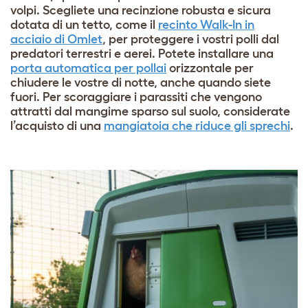
volpi. Scegliete una recinzione robusta e sicura
dotata di un tetto, come il
recinto Walk-In in
acciaio di Omlet
, per proteggere i vostri polli dal
predatori terrestri e aerei. Potete installare una
porta automatica per pollai
orizzontale per
chiudere le vostre di notte, anche quando siete
fuori. Per scoraggiare i parassiti che vengono
attratti dal mangime sparso sul suolo, considerate
l’acquisto di una
mangiatoia che riduce gli sprechi
.