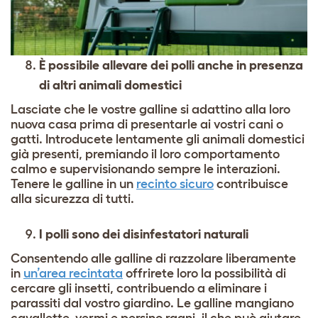
È possibile allevare dei polli anche in presenza
di altri animali domestici
Lasciate che le vostre galline si adattino alla loro
nuova casa prima di presentarle ai vostri cani o
gatti. Introducete lentamente gli animali domestici
già presenti, premiando il loro comportamento
calmo e supervisionando sempre le interazioni.
Tenere le galline in un
recinto sicuro
contribuisce
alla sicurezza di tutti.
I polli sono dei disinfestatori naturali
Consentendo alle galline di razzolare liberamente
in
un’area recintata
offrirete loro la possibilità di
cercare gli insetti, contribuendo a eliminare i
parassiti dal vostro giardino. Le galline mangiano
cavallette, vermi e persino ragni, il che può aiutare