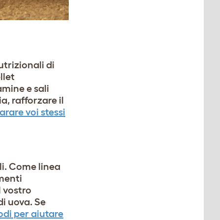
rizionali di
llet
amine e sali
a, rafforzare il
arare voi stessi
lli. Come linea
imenti
l vostro
di uova. Se
di per aiutare