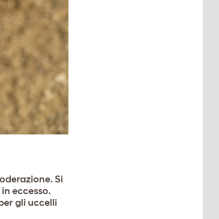
moderazione. Si
 in eccesso.
er gli uccelli