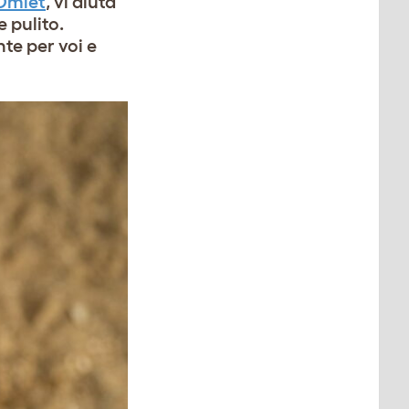
 Omlet
, vi aiuta
e pulito.
te per voi e