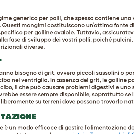
ime generico per polli, che spesso contiene una v
. Questi mangimi costituiscono un’ottima fonte di
pecifico per galline ovaiole. Tuttavia, assicuratev
a fase di sviluppo dei vostri polli, poiché pulcini, 
izionali diverse.
T
nno bisogno di grit, ovvero piccoli sassolini o par
il cibo nel ventriglio. In assenza del grit, le galline
l cibo, il che può causare problemi digestivi e uno
ovrebbe essere sempre disponibile, soprattutto se l
e liberamente su terreni dove possono trovarlo na
NTAZIONE
e è un modo efficace di gestire l’alimentazione de