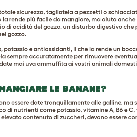
n totale sicurezza, tagliatela a pezzetti o schiaccia
la rende più facile da mangiare, ma aiuta anche 
chio di acidità del gozzo, un disturbo digestivo che 
nel gozzo.
io, potassio e antiossidanti, il che la rende un boc
la sempre accuratamente per rimuovere eventuali
 date mai uva ammuffita ai vostri animali domesti
 MANGIARE LE BANANE?
no essere date tranquillamente alle galline, ma
 di nutrienti come potassio, vitamine A, B6 e C, fi
o elevato contenuto di zuccheri, devono essere c