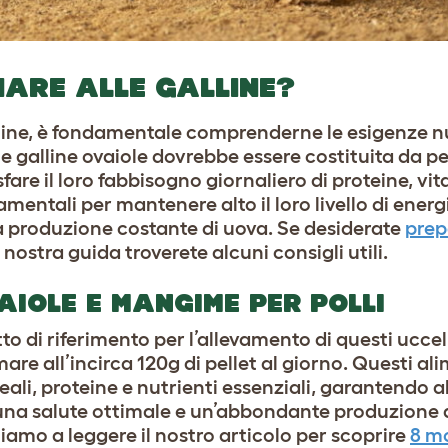
ARE ALLE GALLINE?
line, è fondamentale comprenderne le esigenze nut
e galline ovaiole dovrebbe essere costituita da pe
re il loro fabbisogno giornaliero di proteine, vit
entali per mantenere alto il loro livello di energi
 produzione costante di uova. Se desiderate
prep
a nostra guida troverete alcuni consigli utili.
AIOLE E MANGIME PER POLLI
dotto di riferimento per l’allevamento di questi ucce
re all’incirca 120g di pellet al giorno. Questi al
ali, proteine e nutrienti essenziali, garantendo a
 una salute ottimale e un’abbondante produzione 
tiamo a leggere il nostro articolo per scoprire
8 mo