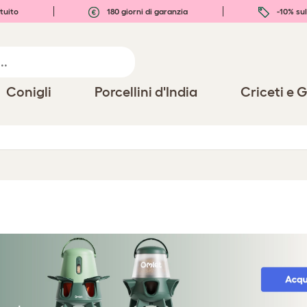
tuito
180 giorni di garanzia
-10% sul
Conigli
Porcellini d'India
Criceti e G