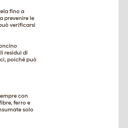
tela fino a
a prevenire le
può verificarsi
concino
 residui di
ci, poiché può
 sempre con
bre, ferro e
onsumate solo