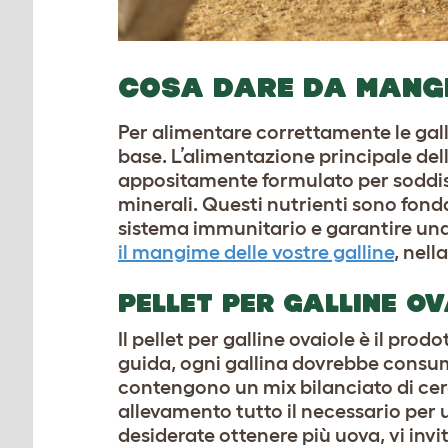
COSA DARE DA MANGI
Per alimentare correttamente le gal
base. L’alimentazione principale dell
appositamente formulato per soddisfa
minerali. Questi nutrienti sono fondam
sistema immunitario e garantire una
il mangime delle vostre galline
, nell
PELLET PER GALLINE OV
Il pellet per galline ovaiole è il pro
guida, ogni gallina dovrebbe consuma
contengono un mix bilanciato di cere
allevamento tutto il necessario per
desiderate ottenere più uova, vi invi