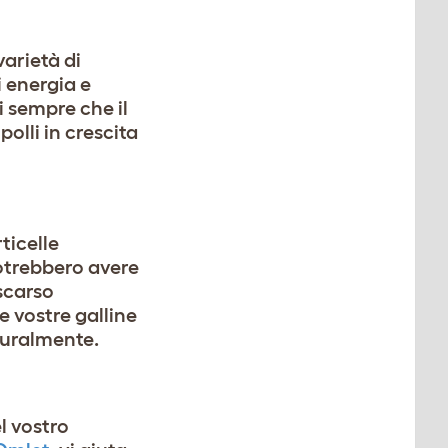
arietà di
 energia e
i sempre che il
polli in crescita
ticelle
 potrebbero avere
 scarso
e vostre galline
turalmente.
l vostro