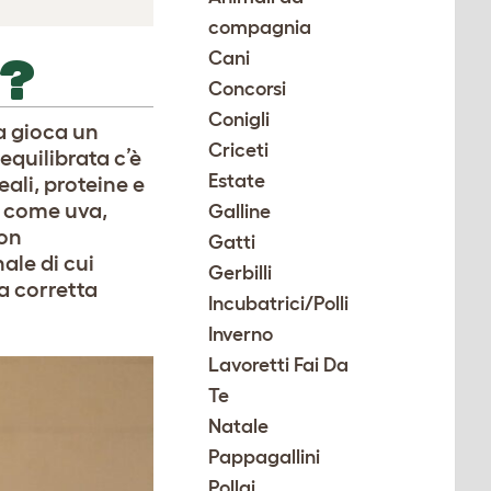
compagnia
Cani
?
Concorsi
Conigli
ta gioca un
Criceti
equilibrata c’è
Estate
ali, proteine e
i come uva,
Galline
con
Gatti
ale di cui
Gerbilli
na corretta
Incubatrici/Polli
Inverno
Lavoretti Fai Da
Te
Natale
Pappagallini
Pollai