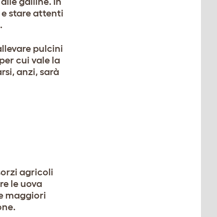
alle galline. In
e stare attenti
.
llevare pulcini
er cui vale la
si, anzi, sarà
orzi agricoli
re le uova
le maggiori
one.