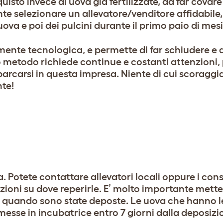
isto invece di uova già fertilizzate, da far covare 
e selezionare un allevatore/venditore affidabile, 
uova e poi dei pulcini durante il primo paio di mesi
ente tecnologica, e permette di far schiudere e a
o metodo richiede continue e costanti attenzioni, p
rcarsi in questa impresa. Niente di cui scoraggiar
nte!
. Potete contattare allevatori locali oppure i cons
ioni su dove reperirle. E’ molto importante mette
 da quando sono state deposte. Le uova che hanno 
 messe in incubatrice entro 7 giorni dalla deposizi