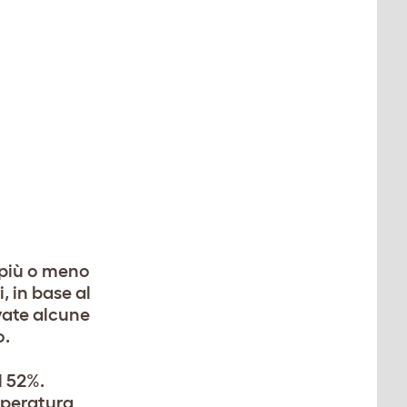
 più o meno
, in base al
ovate alcune
o.
l 52%.
mperatura