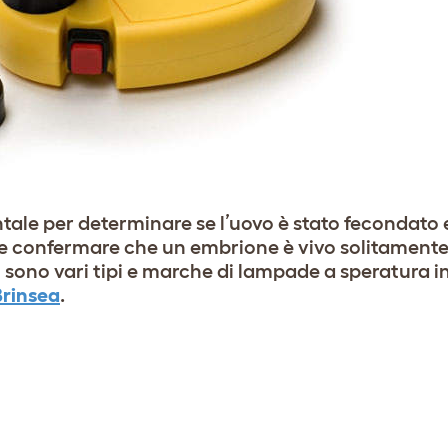
le per determinare se l’uovo è stato fecondato e
tete confermare che un embrione è vivo solitament
 Ci sono vari tipi e marche di lampade a speratura 
Brinsea
.