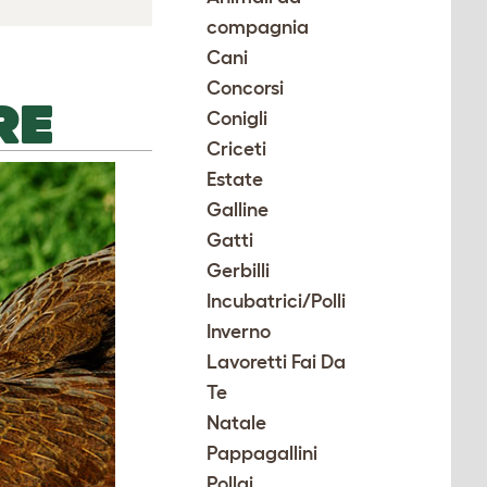
compagnia
Cani
Concorsi
RE
Conigli
Criceti
Estate
Galline
Gatti
Gerbilli
Incubatrici/Polli
Inverno
Lavoretti Fai Da
Te
Natale
Pappagallini
Pollai