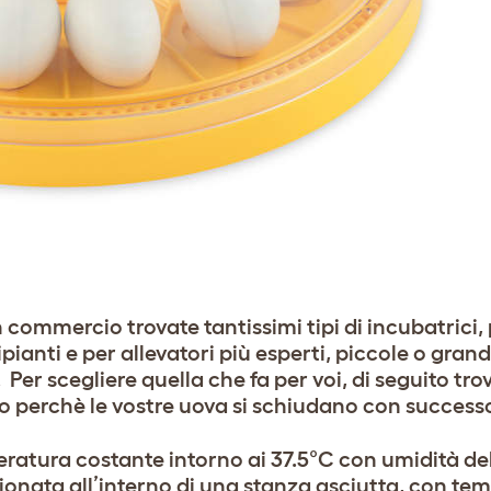
commercio trovate tantissimi tipi di incubatrici,
pianti e per allevatori più esperti, piccole o grandi
Per scegliere quella che fa per voi, di seguito tr
io perchè le vostre uova si schiudano con success
atura costante intorno ai 37.5°C con umidità de
ionata all’interno di una stanza asciutta, con te