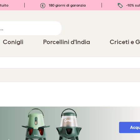
tuito
180 giorni di garanzia
-10% sul
Conigli
Porcellini d'India
Criceti e G