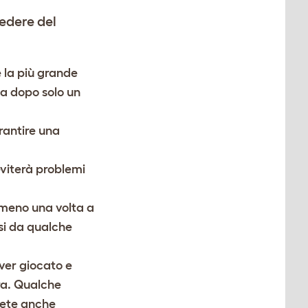
iedere del
e la più grande
ca dopo solo un
rantire una
eviterà problemi
almeno una volta a
rsi da qualche
ver giocato e
ra. Qualche
tete anche