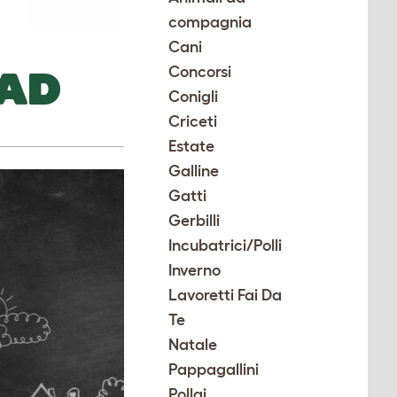
compagnia
Cani
 AD
Concorsi
Conigli
Criceti
Estate
Galline
Gatti
Gerbilli
Incubatrici/Polli
Inverno
Lavoretti Fai Da
Te
Natale
Pappagallini
Pollai