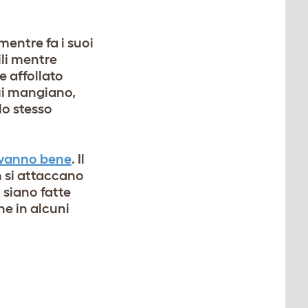
entre fa i suoi
ili mentre
e affollato
cui mangiano,
lo stesso
 vanno bene
. Il
n si attaccano
 siano fatte
he in alcuni