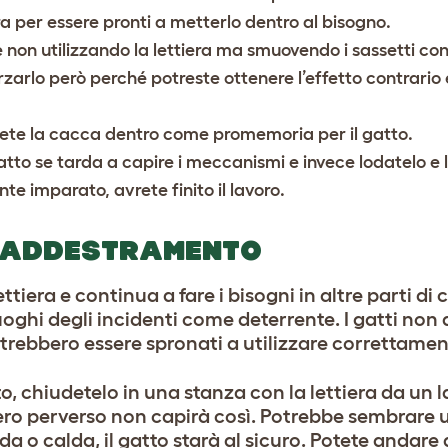
ra per essere pronti a metterlo dentro al bisogno.
on utilizzando la lettiera ma smuovendo i sassetti con 
zarlo però perché potreste ottenere l’effetto contrario 
ettete la cacca dentro come promemoria per il gatto.
gatto se tarda a capire i meccanismi e invece lodatelo 
te imparato, avrete finito il lavoro.
L’ADDESTRAMENTO
ettiera e continua a fare i bisogni in altre parti di
 luoghi degli incidenti come deterrente. I gatti no
otrebbero essere spronati a utilizzare correttamen
, chiudetelo in una stanza con la lettiera da un l
vero perverso non capirà così. Potrebbe sembrare 
a o calda, il gatto starà al sicuro. Potete andare