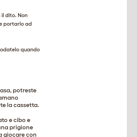
il dito. Non
e portarlo ad
e lodatelo quando
 casa, potreste
n amano
te la cassetta.
ato e cibo e
una prigione
 a giocare con