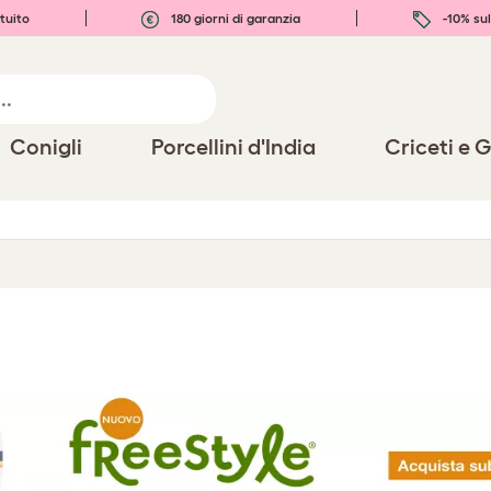
tuito
180 giorni di garanzia
-10% sul
Conigli
Porcellini d'India
Criceti e G