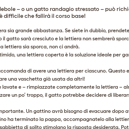
debole – o un gatto randagio stressato – può rich
difficile che fallirà il corso base!
iera sia grande abbastanza. Se siete in dubbio, prendet
il gatto sarà cresciuto e la lettiera non sembrerà spor
 la lettiera sia sporca, non ci andrà.
imido, una lettiera coperta è la soluzione ideale per ga
 raccomanda di avere una lettiera per ciascuno. Questo 
are una vaschetta già usata da altri!
no e lavate e – rimpiazzate completamente la lettiera – 
zzare un po’ troppo, il gatto potrebbe decidere di libera
 importante. Un gattino avrà bisogno di evacuare dopo a
no ha terminato la pappa, accompagnatelo alla lettie
bbietta di solito stimolano la risposta desiderata. Po