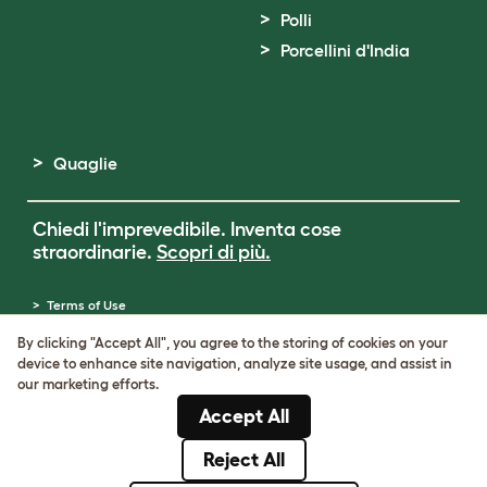
Polli
Porcellini d'India
Quaglie
Chiedi l'imprevedibile. Inventa cose
straordinarie.
Scopri di più.
Terms of Use
Cookie & Privacy Policy
By clicking "Accept All", you agree to the storing of cookies on your
Cookie Settings
device to enhance site navigation, analyze site usage, and assist in
Sitemap
our marketing efforts.
Partita IVA: IT00205609993
Accept All
Numero di registrazione della società:
05028498
Reject All
© Omlet 2026