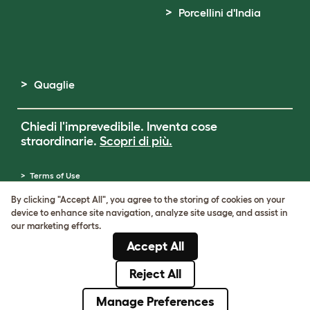
Porcellini d'India
Quaglie
Chiedi l'imprevedibile. Inventa cose
straordinarie.
Scopri di più.
Terms of Use
Cookie & Privacy Policy
By clicking "Accept All", you agree to the storing of cookies on your
Cookie Settings
device to enhance site navigation, analyze site usage, and assist in
Sitemap
our marketing efforts.
Partita IVA: IT00205609993
Accept All
Numero di registrazione della società:
05028498
Reject All
© Omlet 2026
Manage Preferences