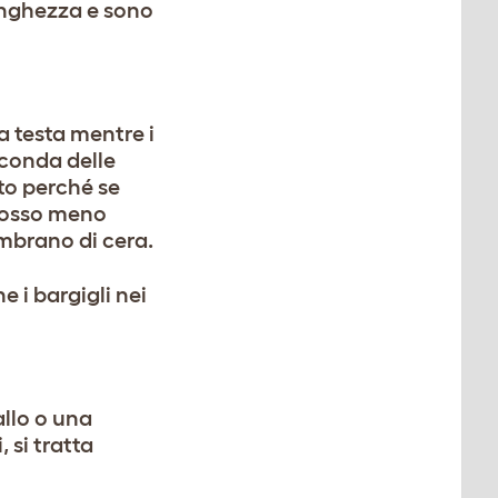
lunghezza e sono
la testa mentre i
econda delle
to perché se
n rosso meno
embrano di cera.
e i bargigli nei
allo o una
 si tratta