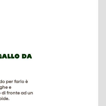
 GALLO DA
o per farlo è
nghe e
 di fronte ad un
bide.