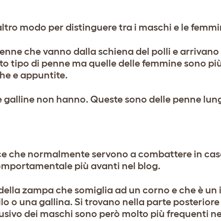
ltro modo per distinguere tra i maschi e le femmin
enne che vanno dalla schiena del polli e arrivano 
sto tipo di penne ma quelle delle femmine sono pi
ghe e appuntite.
 le galline non hanno. Queste sono delle penne lu
cce che normalmente servono a combattere in caso 
omportamentale più avanti nel blog.
 della zampa che somiglia ad un corno e che è un 
llo o una gallina. Si trovano nella parte posterior
usivo dei maschi sono però molto più frequenti n