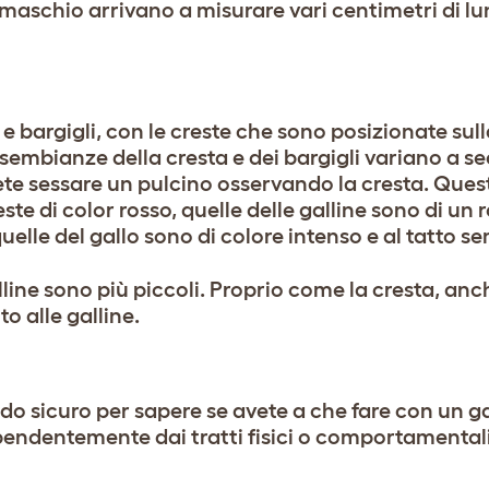
 maschio arrivano a misurare vari centimetri di 
e e bargigli, con le creste che sono posizionate sul
e sembianze della cresta e dei bargigli variano a s
e sessare un pulcino osservando la cresta. Ques
este di color rosso, quelle delle galline sono di u
uelle del gallo sono di colore intenso e al tatto s
lline sono più piccoli. Proprio come la cresta, anch
to alle galline.
o sicuro per sapere se avete a che fare con un g
ipendentemente dai tratti fisici o comportamentali,