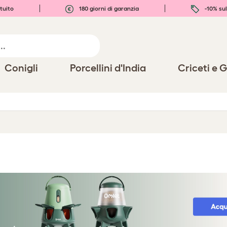
tuito
180 giorni di garanzia
-10% sul
Conigli
Porcellini d'India
Criceti e G