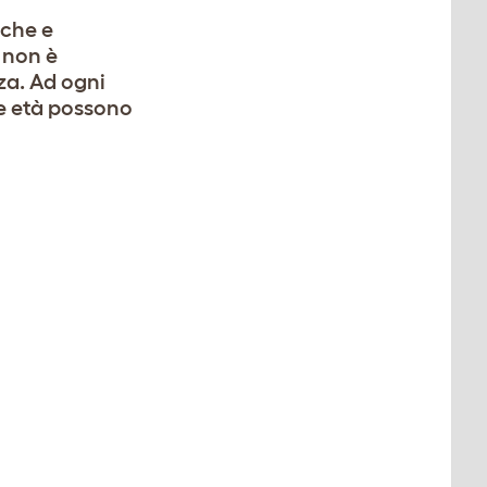
iche e
 non è
za. Ad ogni
le età possono