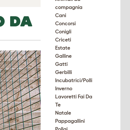
compagnia
Cani
O DA
Concorsi
Conigli
Criceti
Estate
Galline
Gatti
Gerbilli
Incubatrici/Polli
Inverno
Lavoretti Fai Da
Te
Natale
Pappagallini
Pollai