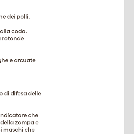
e dei polli.
alla coda.
ù rotonde
nghe e arcuate
di difesa delle
indicatore che
e della zampa e
ei maschi che