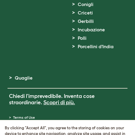
Conigli
Criceti
Gerbilli
Incubazione
Polli
Porcellini d'India
Quaglie
Chiedi l'imprevedibile. Inventa cose
straordinarie.
Scopri di più.
Terms of Use
Cookie & Privacy Policy
By clicking "Accept All", you agree to the storing of cookies on your
Cookie Settings
device to enhance site navigation, analyze site usage, and assist in