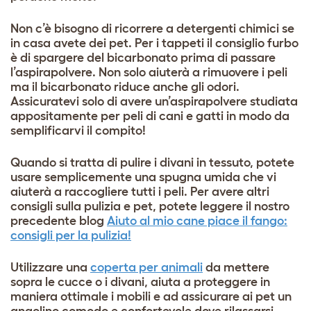
Non c’è bisogno di ricorrere a detergenti chimici se
in casa avete dei pet. Per i tappeti il consiglio furbo
è di spargere del bicarbonato prima di passare
l’aspirapolvere. Non solo aiuterà a rimuovere i peli
ma il bicarbonato riduce anche gli odori.
Assicuratevi solo di avere un’aspirapolvere studiata
appositamente per peli di cani e gatti in modo da
semplificarvi il compito!
Quando si tratta di pulire i divani in tessuto, potete
usare semplicemente una spugna umida che vi
aiuterà a raccogliere tutti i peli. Per avere altri
consigli sulla pulizia e pet, potete leggere il nostro
precedente blog
Aiuto al mio cane piace il fango:
consigli per la pulizia!
Utilizzare una
coperta per animali
da mettere
sopra le cucce o i divani, aiuta a proteggere in
maniera ottimale i mobili e ad assicurare ai pet un
angolino comodo e confortevole dove rilassarsi.