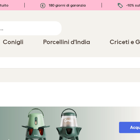
tuito
180 giorni di garanzia
-10% sul
Conigli
Porcellini d'India
Criceti e G