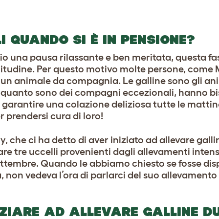
I QUANDO SI È IN PENSIONE?
o una pausa rilassante e ben meritata, questa fas
itudine. Per questo motivo molte persone, come M
n animale da compagnia. Le galline sono gli anim
in quanto sono dei compagni eccezionali, hanno b
 garantire una colazione deliziosa tutte le mattine!
 prendersi cura di loro!
 che ci ha detto di aver iniziato ad allevare galli
e tre uccelli provenienti dagli allevamenti intens
ettembre.
Quando le abbiamo chiesto se fosse dis
 non vedeva l’ora di parlarci del suo allevamento 
IZIARE AD ALLEVARE GALLINE D