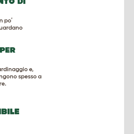
NTO DI
n po’
 guardano
 PER
ardinaggio e,
Vengono spesso a
re.
BILE