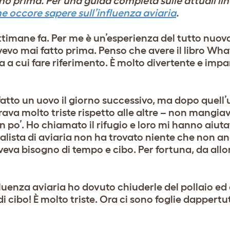
rno prima. Per una guida completa sulle attuali li
he occore sapere sull’influenza aviaria
.
ttimane fa. Per me è un’esperienza del tutto nuova
avevo mai fatto prima. Penso che avere il libro
What
da a cui fare riferimento. È molto divertente e imp
atto un uovo il giorno successivo, ma dopo quell
rava molto triste rispetto alle altre – non mangia
n po’. Ho chiamato il rifugio e loro mi hanno aiut
ialista di aviaria non ha trovato niente che non a
va bisogno di tempo e cibo. Per fortuna, da allor
nfluenza aviaria ho dovuto chiuderle del pollaio ed
 cibo! È molto triste. Ora ci sono foglie dappertu