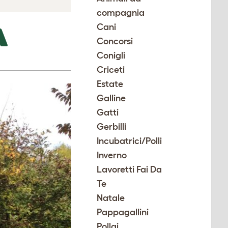
compagnia
Cani
A
Concorsi
Conigli
Criceti
Estate
Galline
Gatti
Gerbilli
Incubatrici/Polli
Inverno
Lavoretti Fai Da
Te
Natale
Pappagallini
Pollai