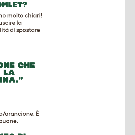
OMLET?
no molto chiari!
uscire la
lità di spostare
ONE CHE
E LA
INA.”
llo/arancione. È
 buone.