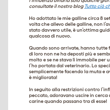
l’influenza aviaria solo qualche gio
consultate il nostro blog
Tutto ciò c
Ho adottato le mie galline circa 8 se
volta che allevo delle galline, non l’
stato davvero utile, è un’ottima gui
qualcosa di nuovo.
Quando sono arrivate, hanno tutte f
di loro non ne ha deposti più e semb
molto e se ne stava lì immobile per u
l’ho portata dal veterinario. Lo spec
semplicemente facendo la muta e ave
è migliorata!
In seguito alla restrizioni contro l’i
peccato, adoravano uscire in cerca di
carine quando passano tra di esse!