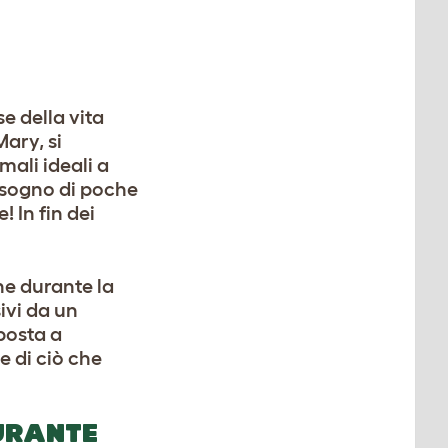
e della vita
ary, si
ali ideali a
isogno di poche
 In fin dei
ne durante la
ivi da un
posta a
e di ciò che
URANTE