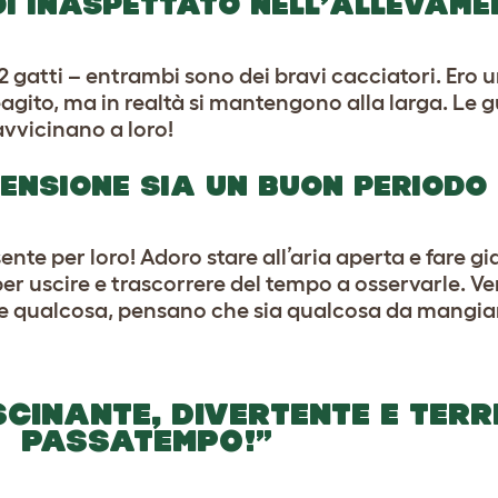
I INASPETTATO NELL’ALLEVAME
 gatti – entrambi sono dei bravi cacciatori. Ero u
gito, ma in realtà si mantengono alla larga. Le
vvicinano a loro!
PENSIONE SIA UN BUON PERIODO
ente per loro! Adoro stare all’aria aperta e fare gi
 per uscire e trascorrere del tempo a osservarle. 
de qualcosa, pensano che sia qualcosa da mangia
CINANTE, DIVERTENTE E TERRI
PASSATEMPO
!”