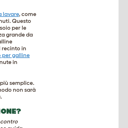
da lavare
, come
nuti. Questo
soio per le
nza grande da
alline
 recinto in
 per galline
nute in
 più semplice.
o modo non sarà
.
IONE?
 contro