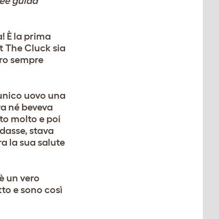
nee guida
! È la prima
 The Cluck
sia
aro sempre
’unico uovo una
va né beveva
ato molto e poi
ndasse, stava
a la sua salute
 è un vero
tto e sono così