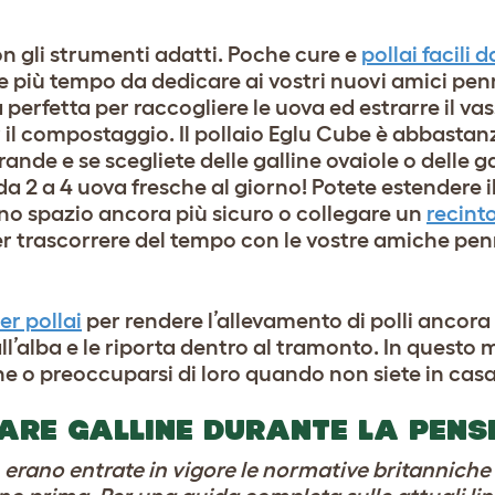
con gli strumenti adatti. Poche cure e
pollai facili 
e più tempo da dedicare ai vostri nuovi amici pen
a perfetta per raccogliere le uova ed estrarre il vas
r il compostaggio. Il pollaio Eglu Cube è abbasta
rande e se scegliete delle galline ovaiole o delle g
da 2 a 4 uova fresche al giorno! Potete estendere il
uno spazio ancora più sicuro o collegare un
recinto
r trascorrere del tempo con le vostre amiche pen
r pollai
per rendere l’allevamento di polli ancora
all’alba e le riporta dentro al tramonto. In quest
e o preoccuparsi di loro quando non siete in casa
ARE GALLINE DURANTE LA PENS
rano entrate in vigore le normative britanniche