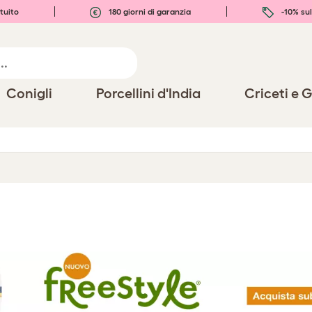
tuito
180 giorni di garanzia
-10% sul
Conigli
Porcellini d'India
Criceti e G