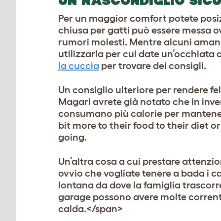
UN NASCONDIGLIO SIC
Per un maggior comfort potete posizi
chiusa per gatti può essere messa ov
rumori molesti. Mentre alcuni amano a
utilizzarla per cui date un’occhiata
la cuccia
per trovare dei consigli.
Un consiglio ulteriore per rendere fel
Magari avrete già notato che in inve
consumano più calorie per mantener
bit more to their food to their diet
going.
Un’altra cosa a cui prestare attenzio
ovvio che vogliate tenere a bada i cat
lontana da dove la famiglia trascorr
garage possono avere molte correnti 
calda.</span>