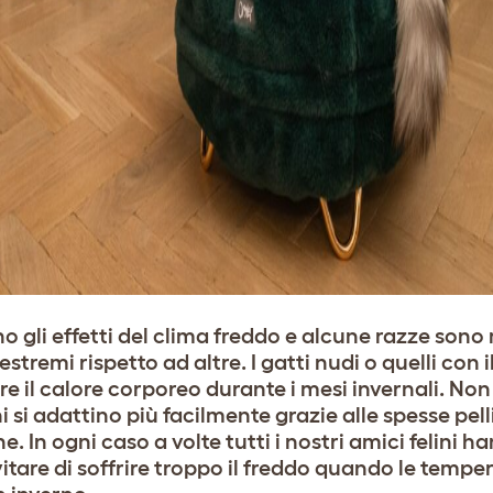
no gli effetti del clima freddo e alcune razze son
stremi rispetto ad altre. I gatti nudi o quelli con i
e il calore corporeo durante i mesi invernali. No
i si adattino più facilmente grazie alle spesse pel
. In ogni caso a volte tutti i nostri amici felini h
vitare di soffrire troppo il freddo quando le tempe