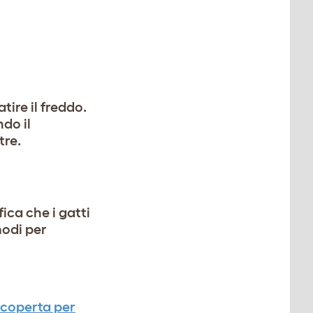
ire il freddo.
do il
tre.
ica che i gatti
modi per
coperta per