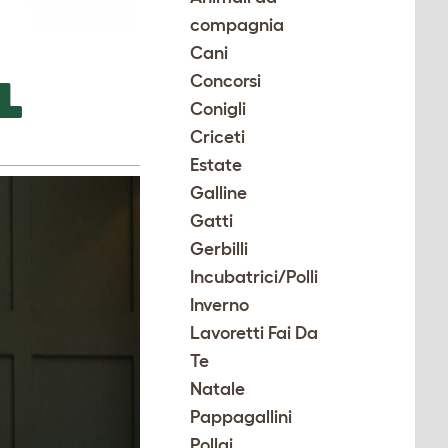
compagnia
Cani
L
Concorsi
Conigli
Criceti
Estate
Galline
Gatti
Gerbilli
Incubatrici/Polli
Inverno
Lavoretti Fai Da
Te
Natale
Pappagallini
Pollai