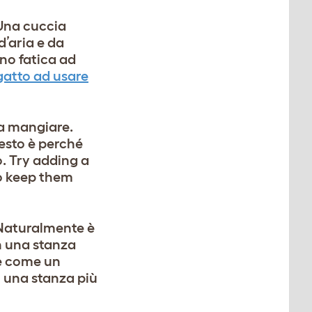
 Una cuccia
d’aria e da
nno fatica ad
atto ad usare
 da mangiare.
uesto è perché
. Try adding a
to keep them
. Naturalmente è
in una stanza
te come un
n una stanza più