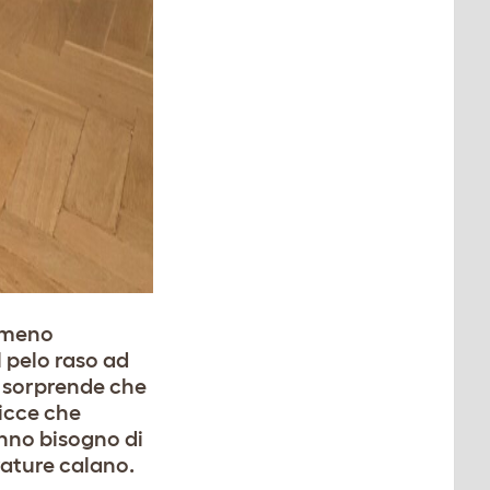
o meno
l pelo raso ad
n sorprende che
licce che
anno bisogno di
rature calano.