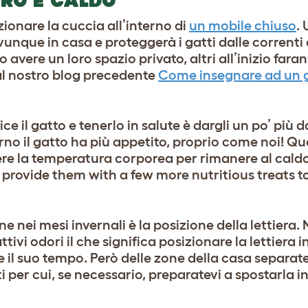
URO E CALDO
onare la cuccia all’interno di
un mobile chiuso
.
unque in casa e proteggerà i gatti dalle correnti 
vere un loro spazio privato, altri all’inizio fara
 al nostro blog precedente
Come insegnare ad un g
ice il gatto e tenerlo in salute è dargli un po’ più
rno il gatto ha più appetito, proprio come noi! Q
e la temperatura corporea per rimanere al caldo
 or provide them with a few more nutritious treats 
ne nei mesi invernali è la posizione della lettiera
tivi odori il che significa posizionare la lettiera 
e il suo tempo. Però delle zone della casa separa
per cui, se necessario, preparatevi a spostarla i