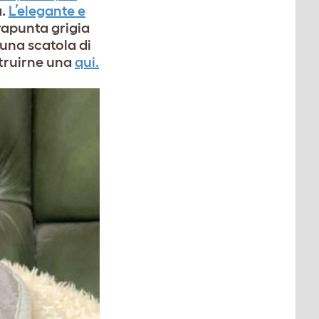
a.
L’elegante e
rapunta grigia
 una scatola di
truirne una
qui
.