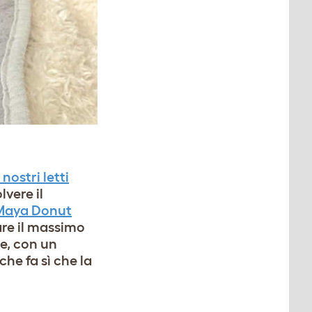
nostri letti
vere il
Maya Donut
are il massimo
le, con un
che fa sì che la