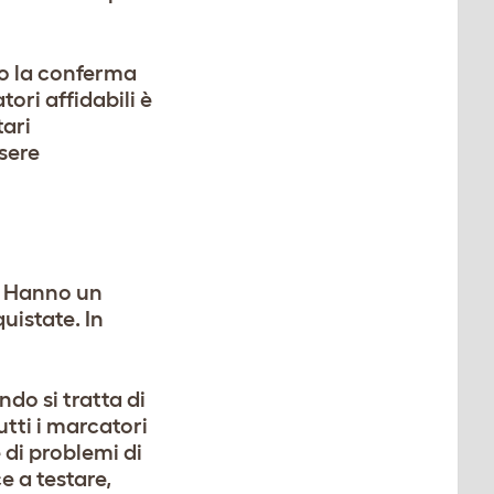
io la conferma
ori affidabili è
ari
sere
. Hanno un
uistate. In
ndo si tratta di
tti i marcatori
 di problemi di
e a testare,