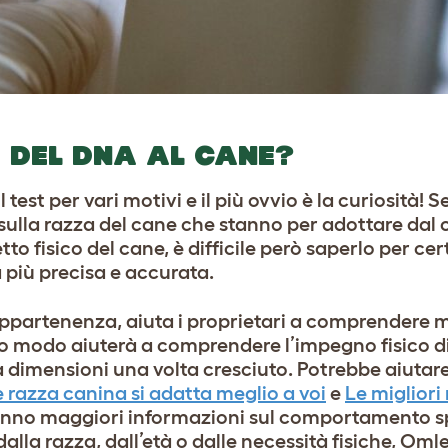
 DEL DNA AL CANE?
il test per vari motivi e il più ovvio è la curiosità! 
ulla razza del cane che stanno per adottare dal c
o fisico del cane, è difficile però saperlo per ce
a più precisa e accurata.
 appartenenza, aiuta i proprietari a comprendere m
o modo aiuterà a comprendere l’impegno fisico di
a dimensioni una volta cresciuto.
Potrebbe aiutare
 razza canina si adatta meglio a voi
e
Le migliori
ranno maggiori informazioni sul comportamento sp
lla razza, dall’età o dalle necessità fisiche, Om