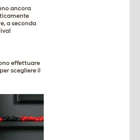
anno ancora
raticamente
tre, a seconda
iva!
sono effettuare
per scegliere il