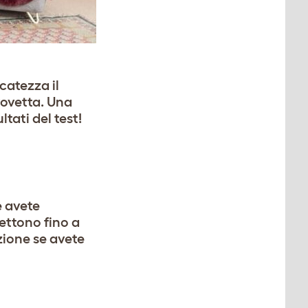
catezza il
rovetta. Una
ltati del test!
e avete
ettono fino a
zione se avete