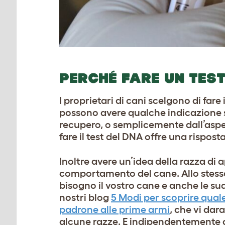
PERCHÉ FARE UN TEST
I proprietari di cani scelgono di fare 
possono avere qualche indicazione s
recupero, o semplicemente dall’aspett
fare il test del DNA offre una rispost
Inoltre avere un’idea della razza di
comportamento del cane. Allo stess
bisogno il vostro cane e anche le su
nostri blog
5 Modi per scoprire quale
padrone alle prime armi
, che vi da
alcune razze. E indipendentemente da