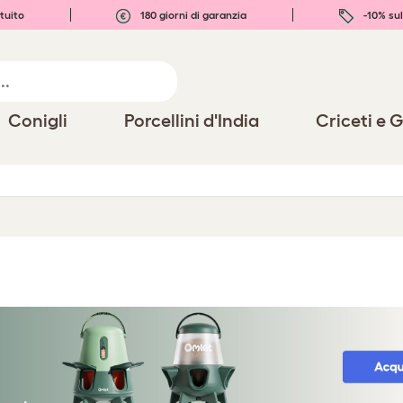
tuito
180 giorni di garanzia
-10% sul
Conigli
Porcellini d'India
Criceti e G