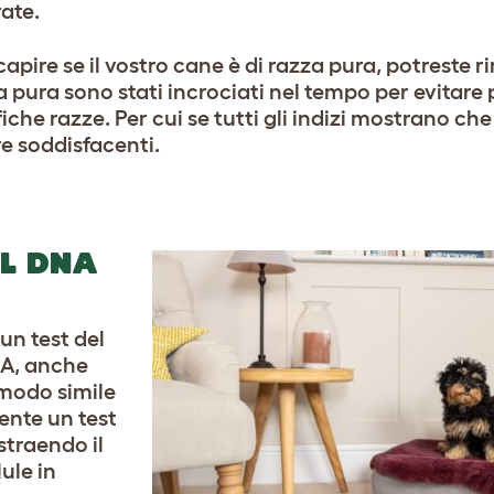
ate.
 capire se il vostro cane è di razza pura, potreste 
a pura sono stati incrociati nel tempo per evitare 
iche razze. Per cui se tutti gli indizi mostrano che
re soddisfacenti.
EL DNA
n test del
NA, anche
 modo simile
nte un test
straendo il
ule in