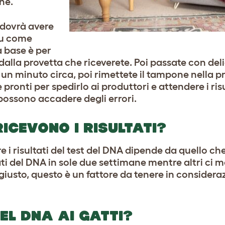
ne.
 dovrà avere
 su come
a base è per
alla provetta che riceverete. Poi passate con deli
un minuto circa, poi rimettete il tampone nella p
 pronti per spedirlo ai produttori e attendere i risu
ossono accadere degli errori.
RICEVONO I RISULTATI?
i risultati del test del DNA dipende da quello ch
ati del DNA in sole due settimane mentre altri ci m
giusto, questo è un fattore da tenere in considera
DEL DNA AI GATTI?