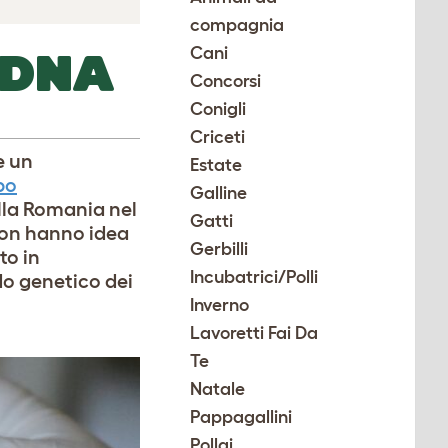
compagnia
Cani
 DNA
Concorsi
Conigli
Criceti
e un
Estate
po
Galline
alla Romania nel
Gatti
 non hanno idea
Gerbilli
to in
Incubatrici/Polli
do genetico dei
Inverno
Lavoretti Fai Da
Te
Natale
Pappagallini
Pollai