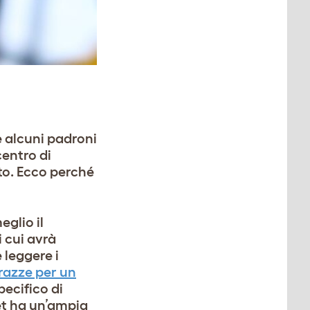
Se alcuni padroni
entro di
rto. Ecco perché
eglio il
 cui avrà
 leggere i
 razze per un
ecifico di
let ha un’ampia