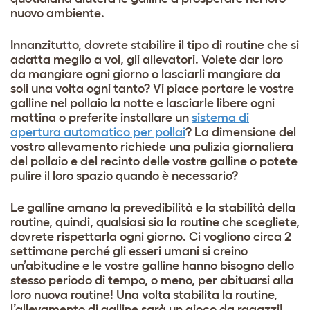
nuovo ambiente.
Innanzitutto, dovrete stabilire il tipo di routine che si
adatta meglio a voi, gli allevatori. Volete dar loro
da mangiare ogni giorno o lasciarli mangiare da
soli una volta ogni tanto? Vi piace portare le vostre
galline nel pollaio la notte e lasciarle libere ogni
mattina o preferite installare un
sistema di
apertura automatico per pollai
? La dimensione del
vostro allevamento richiede una pulizia giornaliera
del pollaio e del recinto delle vostre galline o potete
pulire il loro spazio quando è necessario?
Le galline amano la prevedibilità e la stabilità della
routine, quindi, qualsiasi sia la routine che scegliete,
dovrete rispettarla ogni giorno. Ci vogliono circa 2
settimane perché gli esseri umani si creino
un’abitudine e le vostre galline hanno bisogno dello
stesso periodo di tempo, o meno, per abituarsi alla
loro nuova routine! Una volta stabilita la routine,
l’allevamento di galline sarà un gioco da ragazzi!