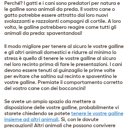
Perché? I gatti e i cani sono predatori per natura e
le galline sono animali da preda. Il vostro cane o
gatto potrebbe essere attratto dai loro nuovi
svolazzanti e razzolanti compagni di cortile. A loro
volta, le galline potrebbero reagire come tutti gli
animali da preda: spaventandosi!
Il modo migliore per tenere al sicuro le vostre galline
e gli altri animali domestici e ridurre al minimo lo
stress è quello di tenere le vostre galline al sicuro
nel loro recinto prima di fare le presentazioni. I cani
devono essere tenuti al guinzaglio le prime volte
per evitare che saltino sul recinto e spaventino le
vostre galline. Premiate il comportamento corretto
del vostro cane con dei
bocconcini
!
Se avete un ampio spazio da mettere a
disposizione delle vostre galline, probabilmente vi
starete chiedendo se potete
tenere le vostre galline
insieme ad altri animali
. Sì, con le dovute
precauzioni! Altri animali che possono convivere