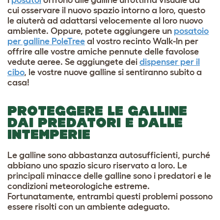
I
posatoi
offrono alle galline un’ottima visuale da
cui osservare il nuovo spazio intorno a loro, questo
le aiuterà ad adattarsi velocemente al loro nuovo
ambiente. Oppure, potete aggiungere un
posatoio
per galline PoleTree
al vostro recinto Walk-In per
offrire alle vostre amiche pennute delle favolose
vedute aeree. Se aggiungete dei
dispenser per il
cibo
, le vostre nuove galline si sentiranno subito a
casa!
PROTEGGERE LE GALLINE
DAI PREDATORI E DALLE
INTEMPERIE
Le galline sono abbastanza autosufficienti, purché
abbiano uno spazio sicuro riservato a loro. Le
principali minacce delle galline sono i predatori e le
condizioni meteorologiche estreme.
Fortunatamente, entrambi questi problemi possono
essere risolti con un ambiente adeguato.