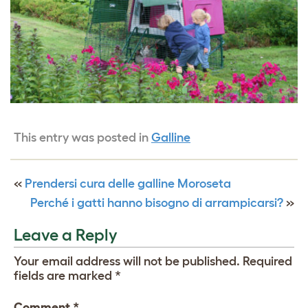
This entry was posted in
Galline
«
Prendersi cura delle galline Moroseta
Perché i gatti hanno bisogno di arrampicarsi?
»
Leave a Reply
Your email address will not be published.
Required
fields are marked
*
Comment
*